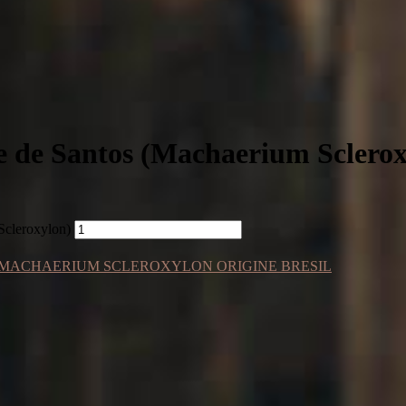
re de Santos (Machaerium Sclero
Scleroxylon)
MACHAERIUM SCLEROXYLON ORIGINE BRESIL