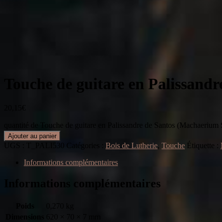
Touche de guitare en Palissand
20,15
€
quantité de Touche de guitare en Palissandre de Santos (Machaerium 
Ajouter au panier
UGS :
T_PALI530
Catégories :
Bois de Lutherie
,
Touche
Étiquette :
Informations complémentaires
Informations complémentaires
Poids
0,270 kg
Dimensions
620 × 70 × 7 mm