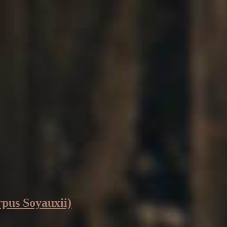
rpus Soyauxii)